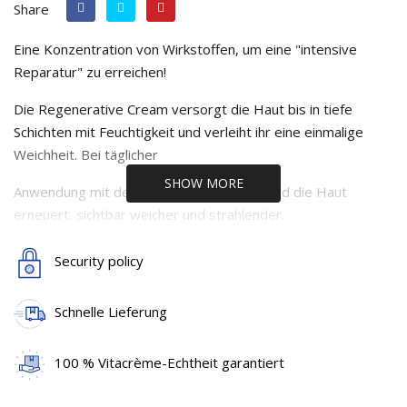
Share
Eine Konzentration von Wirkstoffen, um eine "intensive
Reparatur" zu erreichen!
Die Regenerative Cream versorgt die Haut bis in tiefe
Schichten mit Feuchtigkeit und verleiht ihr eine einmalige
Weichheit. Bei täglicher
SHOW MORE
Anwendung mit dem Anti Ageing Serum wird die Haut
erneuert, sichtbar weicher und strahlender.
Eine ideale Kombination für den jetzigen Herbst!
Security policy
(Siehe die detaillierte Beschreibung bei jedem der Produkte)
Schnelle Lieferung
100 % Vitacrème-Echtheit garantiert