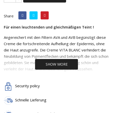
Share
Für einen leuchtenden und gleichmäßigen Teint !
Angereichert mit den Filtern AVA und AVB begünstigt diese
Creme die fortschreitende Aufhellung der Epidermis, ohne
die Haut anzugreife. Die Creme VITA BLANC verhindert die
Neubildung von Pigmentflecken und bekämpft die sich schon
gebildeten. Sie macht den Teint gleichmäßig schön und
SHOW MORE
verleiht der Haut neuen Glanz und gutes Aussehen.
Anwendung:
morgens und abends, nach Reinigung, auf
Gesicht und Hals. Leichtes Massieren, bis die Creme von der
Security policy
Haut vollkommen aufgenommen ist. Um einen schöneren
Glanz zu erzielen empfiehlt sich die vorherige Anwendung
Schnelle Lieferung
des Änti-Aging Serums aus der VitacremeB12 Serie.