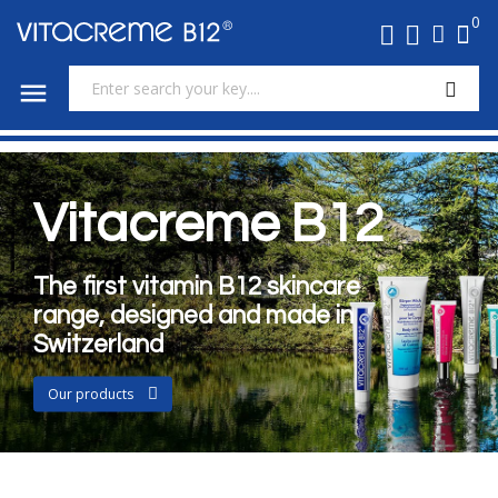
0

Vitacreme B12
The first vitamin B12 skincare
range, designed and made in
Switzerland
Our products