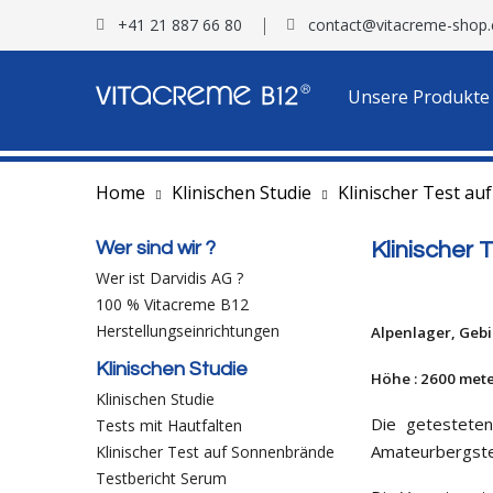
+41 21 887 66 80
contact@vitacreme-shop
Unsere Produkte
Home
Klinischen Studie
Klinischer Test a
Wer sind wir ?
Klinischer
Wer ist Darvidis AG ?
100 % Vitacreme B12
Herstellungseinrichtungen
Alpenlager, Geb
Klinischen Studie
Höhe : 2600 met
Klinischen Studie
Die getesteten
Tests mit Hautfalten
Amateurbergstei
Klinischer Test auf Sonnenbrände
Testbericht Serum