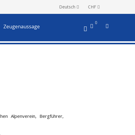
Deutsch
CHF
0
Zeugenaussage
en Alpenverein, Bergführer,