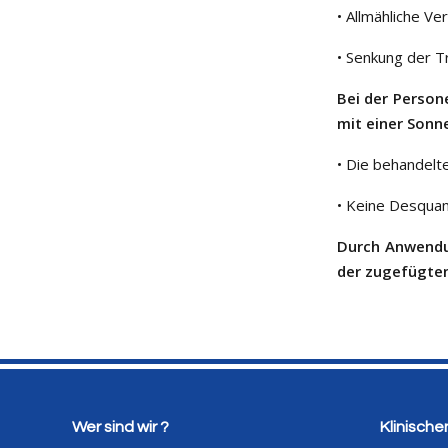
• Allmähliche Ve
• Senkung der T
Bei der Person
mit einer Sonn
• Die behandelte
• Keine Desqua
Durch Anwend
der zugefügten
Wer sind wir ?
Klinische