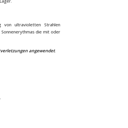
Lager.
von ultravioletten Strahlen
n Sonnenerythmas die mit oder
tverletzungen angewendet
.
.