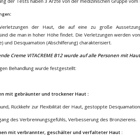
ng der Tests haben 3 Ärzte von der medizinischen Gruppe vom 
:
ungen
 Verletzungen der Haut, die auf eine zu große Aussetzung 
sind die man in hoher Höhe findet. Die Verletzungen werden vo
e) und Desquamation (Abschilferung) charakterisiert.
rende Creme
VITACREME B12
wurde auf alle Personen mit Hau
gen Behandlung wurde festgestellt:
en mit gebräunter und trockener Haut :
mund, Rückkehr zur Flexibilität der Haut, gestoppte Desquamation
kgang des Verbrennungsgefühls, Verbesserung des Bronzierens.
nen mit verbrannter, geschälter und verfalteter Haut
: