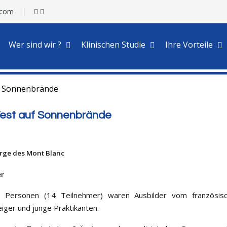
.com
Wer sind wir ?
Klinischen Studie
Ihre Vorteile
uf Sonnenbrände
 Test auf Sonnenbrände
irge des Mont Blanc
er
 Personen (14 Teilnehmer) waren Ausbilder vom französisch
ger und junge Praktikanten.