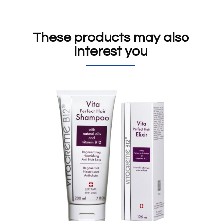
Hauptsächliche Wirkstoffe:
salicylic acid, hyaluronic acid,
vitamin B12, allantoin, whey protein, lactose, lactid acid.
These products may also
interest you