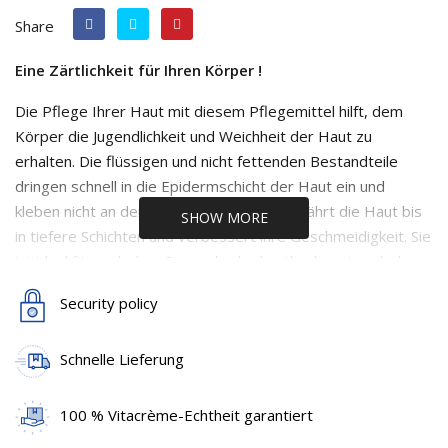
Share
Eine Zärtlichkeit für Ihren Körper !
Die Pflege Ihrer Haut mit diesem Pflegemittel hilft, dem
Körper die Jugendlichkeit und Weichheit der Haut zu
erhalten. Die flüssigen und nicht fettenden Bestandteile
dringen schnell in die Epidermschicht der Haut ein und
kleben nicht an der Kleidung. Body Milk ernährt die Haut bis
SHOW MORE
in tiefere Schichten und verbessert ihre Geschmeidigkeit. Sie
ist ideal für nach dem Sonnenbad oder überhaupt nach dem
Bad oder der Dusche.
Security policy
Schnelle Lieferung
Anwendung:
morgens und/oder abends, nach dem Bad
oder der Dusche - Auf den ganzen Körper verteilen und mit
100 % Vitacrème-Echtheit garantiert
kreisförmigen Bewegungen einmassieren, bis die Body Milk
in die Haut eingedrungen ist.