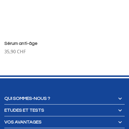
Sérum anti-âge
35,90 CHF

QUI SOMMES-NOUS ?

ETUDES ET TESTS

VOS AVANTAGES