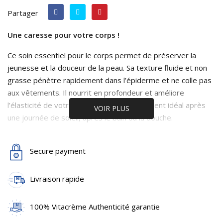
Partager
Une caresse pour votre corps !
Ce soin essentiel pour le corps permet de préserver la
jeunesse et la douceur de la peau. Sa texture fluide et non
grasse pénètre rapidement dans l’épiderme et ne colle pas
aux vêtements. Il nourrit en profondeur et améliore
l’élasticité de votre peau. C’est le complément idéal après
VOIR PLUS
une journée de soleil, après le bain ou la douche.
Application
: le matin et/ou le soir, après le bain ou la
douche. Appliquer sur tout le corps et masser par
Secure payment
mouvements circulaires et ascendants jusqu’à complète
absorption.
Livraison rapide
Principaux ingrédients actif
s : acide salicylique, acide
100% Vitacrème Authenticité garantie
hyaluronique, vitamine B12, allantoine, protéine de
lactosérum (whey protein), lactose, acide lactique.