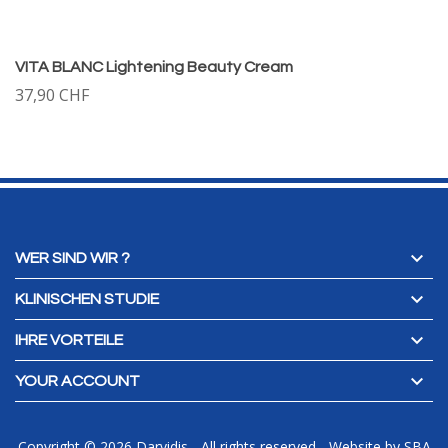
VITA BLANC Lightening Beauty Cream
37,90 CHF

WER SIND WIR ?

KLINISCHEN STUDIE

IHRE VORTEILE

YOUR ACCOUNT
Copyright © 2026 Darvidis - All rights reserved
-
Website by
SBA