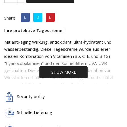
Share
Ihre protektive Tagescreme !
Mit anti-aging Wirkung, antioxidant, ultra-hydratant und
wasserbeständig. Diese Tagescreme wurde aus einer
idealen Kombination von Vitaminen (B5, C. E. und B 12)
"Cyanocobalaminen" und den Sonnenfiltern UVA-UVB
geschaffen. Diese aussergewöhnliche Kombination von
SHOW MORE
Wirkstoffen erhält der Haut die Feuchtigkeit und schützt
gegen schädliche Sonnenstrahlen. Dank der anti-oxydanten
Wirkung der E-Vitamine hilft diese Schönheitscreme das
Security policy
vorzeitige Altern der Haut und die durch die Sonnenstrahlen
bedingte Faltenbildung zu verhindern. Sie ist bestgeeignet
Schnelle Lieferung
für die tägliche Anwendung, schützt gegen schädliche
Umwelteinflüsse und Schäden durch Luftverschmutzung. Die