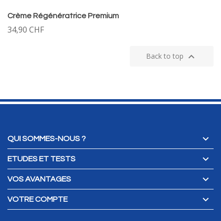
Crème Régénératrice Premium
34,90 CHF

Back to top

QUI SOMMES-NOUS ?

ETUDES ET TESTS

VOS AVANTAGES

VOTRE COMPTE